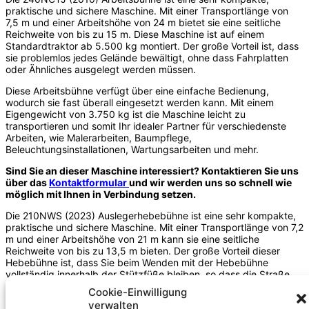
praktische und sichere Maschine. Mit einer Transportlänge von
7,5 m und einer Arbeitshöhe von 24 m bietet sie eine seitliche
Reichweite von bis zu 15 m. Diese Maschine ist auf einem
Standardtraktor ab 5.500 kg montiert. Der große Vorteil ist, dass
sie problemlos jedes Gelände bewältigt, ohne dass Fahrplatten
oder Ähnliches ausgelegt werden müssen.
Diese Arbeitsbühne verfügt über eine einfache Bedienung,
wodurch sie fast überall eingesetzt werden kann. Mit einem
Eigengewicht von 3.750 kg ist die Maschine leicht zu
transportieren und somit Ihr idealer Partner für verschiedenste
Arbeiten, wie Malerarbeiten, Baumpflege,
Beleuchtungsinstallationen, Wartungsarbeiten und mehr.
Sind Sie an dieser Maschine interessiert? Kontaktieren Sie uns
über das
Kontaktformular
und wir werden uns so schnell wie
möglich mit Ihnen in Verbindung setzen.
Die 210NWS (2023) Auslegerhebebühne ist eine sehr kompakte,
praktische und sichere Maschine. Mit einer Transportlänge von 7,2
m und einer Arbeitshöhe von 21 m kann sie eine seitliche
Reichweite von bis zu 13,5 m bieten. Der große Vorteil dieser
Hebebühne ist, dass Sie beim Wenden mit der Hebebühne
vollständig innerhalb der Stützfüße bleiben, so dass die Straße
für vorbeifahrende Fahrzeuge nicht beeinträchtigt wird.
Cookie-Einwilligung
verwalten
Die 210NWS (2023) wird mit 220V betrieben und ihre einfache