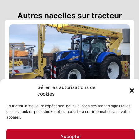
Autres nacelles sur tracteur
Gérer les autorisations de
(2019)
240 PTO (2010)
cookies
ortée latérale
Travail hauteur
Port
7 m / 12 m
24 m
15 
Pour offrir la meilleure expérience, nous utilisons des technologies telles
Plus d'infos
que les cookies pour stocker et/ou accéder à des informations sur votre
appareil.
Accepter